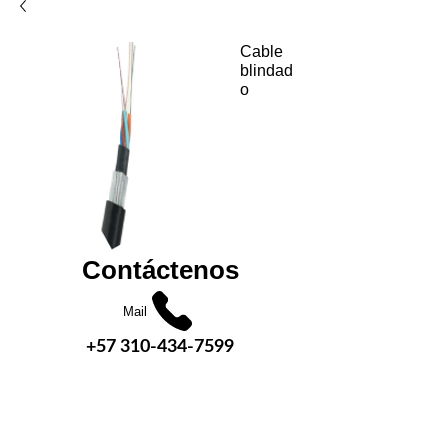
Cable
blindad
o
Contáctenos
Mail
+57 310-434-7599
+57 310-504-4806
+57 312-797-7777
Mail