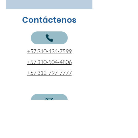
Contáctenos
+57 310-434-7599
+57 310-504-4806
+57 312-797-7777
cotizaciones@coentel.com.co
ejecutivodecuentas@coentel.com.co
gerencia@coentel.com.co