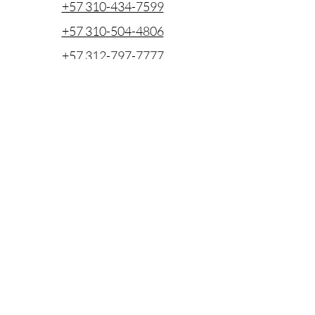
+57 310-434-7599
+57 310-504-4806
+57 312-797-7777
cotizaciones@coentel.com.co
ejecutivodecuentas@coentel.com.co
gerencia@coentel.com.co
Cra. 43a No. 1- 85 Edificio Banco Caja
Social, oficina 508