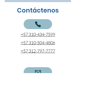
Contáctenos
+57 310-434-7599
+57 310-504-4806
+57 312-797-7777
cotizaciones@coentel.com.co
ejecutivodecuentas@coentel.com.co
gerencia@coentel.com.co