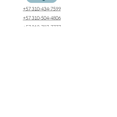
+57 310-434-7599
+57 310-504-4806
+57 312-797-7777
cotizaciones@coentel.com.co
ejecutivodecuentas@coentel.com.co
gerencia@coentel.com.co
Cra. 43a No. 1- 85 Edificio Banco Caja
Social, oficina 508