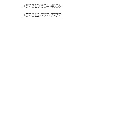
+57 310-504-4806
+57 312-797-7777
cotizaciones@coentel.com.co
ejecutivodecuentas@coentel.com.co
gerencia@coentel.com.co
Cra. 43a No. 1- 85 Edificio Banco Caja
Social, oficina 508
©2022 by Coentel. Proudly created with Wix.com