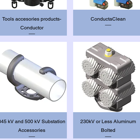
Vista rápida
Vista rápida
Tools accesories products-
ConductaClean
Conductor
Vista rápida
Vista rápida
345 kV and 500 kV Substation
230kV or Less Aluminum
Accessories
Bolted