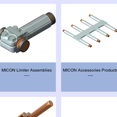
Vista rápida
Vista rápida
MICON Limiter Assemblies
MICON Accessories Product