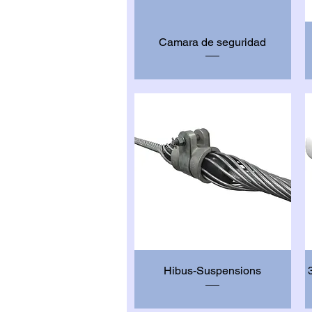
Vista rápida
Camara de seguridad
Vista rápida
Hibus-Suspensions