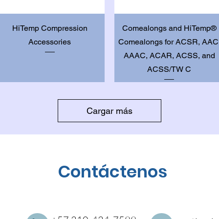
Vista rápida
Vista rápida
HiTemp Compression
Comealongs and HiTemp®
Accessories
Comealongs for ACSR, AAC
AAAC, ACAR, ACSS, and
ACSS/TW C
Cargar más
Contáctenos