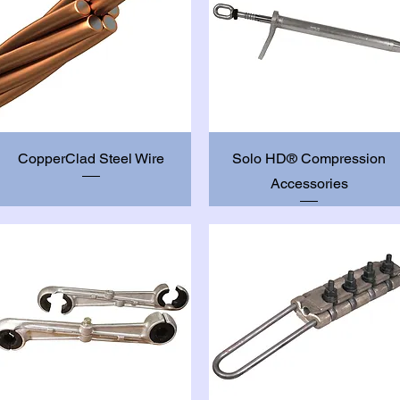
Vista rápida
Vista rápida
CopperClad Steel Wire
Solo HD® Compression
Accessories