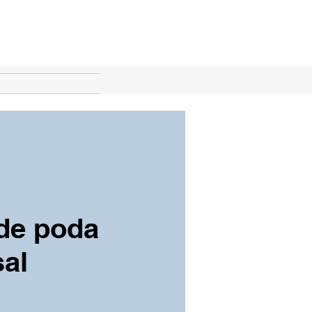
 de poda
sal